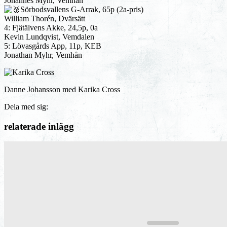
Johannes Myhr, Vemhån
Sörbodsvallens G-Arrak, 65p (2a-pris)
William Thorén, Dvärsätt
4: Fjätälvens Akke, 24,5p, 0a
Kevin Lundqvist, Vemdalen
5: Lövasgårds App, 11p, KEB
Jonathan Myhr, Vemhån
Danne Johansson med Karika Cross
Dela med sig:
relaterade inlägg