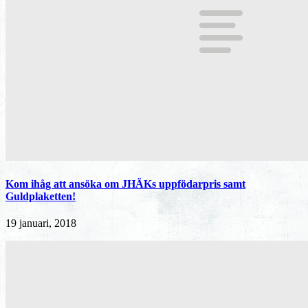
Kom ihåg att ansöka om JHÄKs uppfödarpris samt
Guldplaketten!
19 januari, 2018