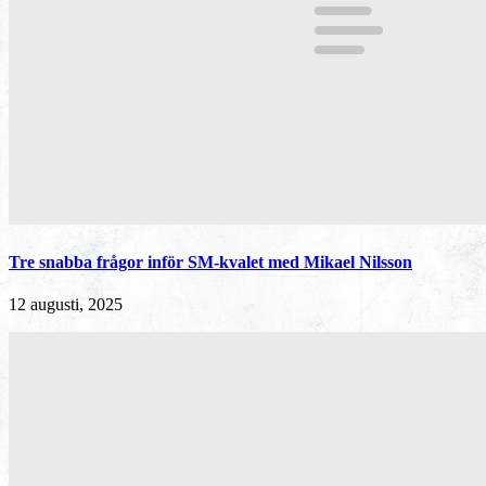
Tre snabba frågor inför SM-kvalet med Mikael Nilsson
12 augusti, 2025