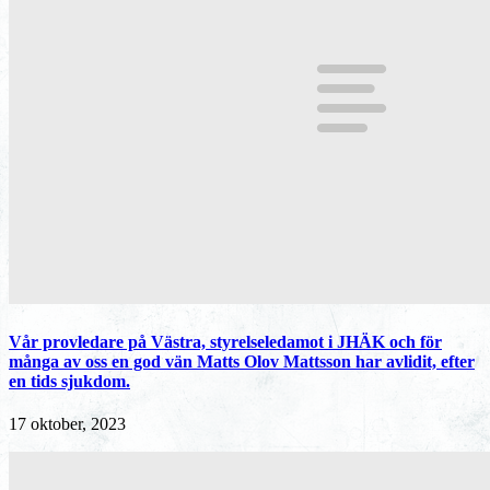
Vår provledare på Västra, styrelseledamot i JHÄK och för
många av oss en god vän Matts Olov Mattsson har avlidit, efter
en tids sjukdom.
17 oktober, 2023