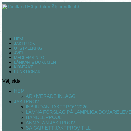
HEM
JAKTPROV
UTSTÄLLNING
AVEL
MEDLEMSINFO
LÄNKAR & DOKUMENT
KONTAKT
FUNKTIONÄR
Välj sida
HEM
ARKIVERADE INLÄGG
JAKTPROV
INBJUDAN JAKTPROV 2026
LÄMNA FÖRSLAG PÅ LÄMPLIGA DOMARELEV
HANDLERPOOL
ANMÄLAN JAKTPROV
SÅ GÅR ETT JAKTPROV TILL