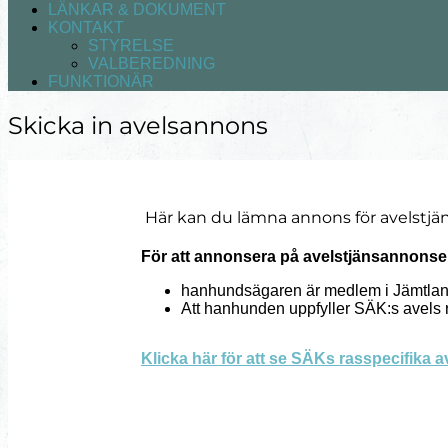
LÄNKAR & DOKUMENT
KONTAKT
STYRELSE
VALBEREDNING
FUNKTIONÄR
Skicka in avelsannons
Här kan du lämna annons för avelstjäns
För att annonsera på avelstjänsannonser
hanhundsägaren är medlem i Jämtlan
Att hanhunden uppfyller SÄK:s avels 
Klicka här för att se SÄKs rasspecifika a