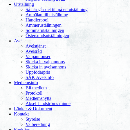
Utställning
Så här går det till på en utställning
Anmälan till utställning
Handlerpool
Ammeruställningen
Sommarutställningen
Östersundsutställningen
Avel
Avelstjänst
Avelsråd
Valpannonser
Skicka in valpannons
Skicka in avelsannons
Uppfödarpris
SÄK Avelsinfo
Medlemsinfo
Bli medlem
Protokoll
Medlemsnytta
Aksel Lindströms minne
Länkar & Dokument
Kontakt
Styrelse
Valberedning
Funktionär