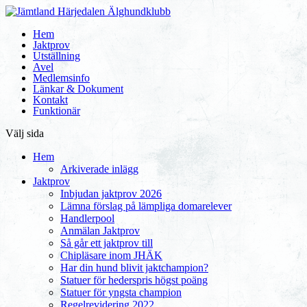
Hem
Jaktprov
Utställning
Avel
Medlemsinfo
Länkar & Dokument
Kontakt
Funktionär
Välj sida
Hem
Arkiverade inlägg
Jaktprov
Inbjudan jaktprov 2026
Lämna förslag på lämpliga domarelever
Handlerpool
Anmälan Jaktprov
Så går ett jaktprov till
Chipläsare inom JHÄK
Har din hund blivit jaktchampion?
Statuer för hederspris högst poäng
Statuer för yngsta champion
Regelrevidering 2022