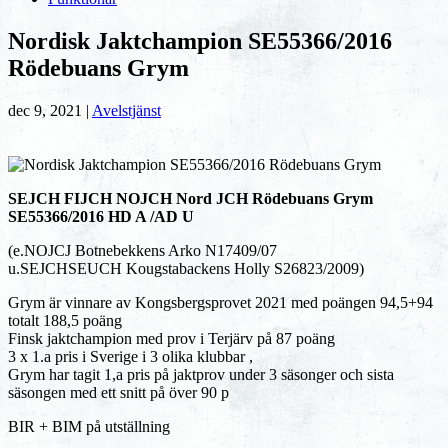
Nordisk Jaktchampion SE55366/2016
Rödebuans Grym
dec 9, 2021
|
Avelstjänst
SEJCH FIJCH NOJCH Nord JCH Rödebuans Grym
SE55366/2016 HD A /AD U
(e.NOJCJ Botnebekkens Arko N17409/07
u.SEJCHSEUCH Kougstabackens Holly S26823/2009)
Grym är vinnare av Kongsbergsprovet 2021 med poängen 94,5+94
totalt 188,5 poäng
Finsk jaktchampion med prov i Terjärv på 87 poäng
3 x 1.a pris i Sverige i 3 olika klubbar ,
Grym har tagit 1,a pris på jaktprov under 3 säsonger och sista
säsongen med ett snitt på över 90 p
BIR + BIM på utställning