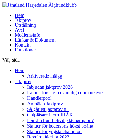
Hem
Jaktprov
Utställning
Avel
Medlemsinfo
Länkar & Dokument
Kontakt
Funktionär
Välj sida
Hem
Arkiverade inlägg
Jaktprov
Inbjudan jaktprov 2026
Lämna förslag på lämpliga domarelever
Handlerpool
Anmälan Jaktprov
Så går ett jaktprov till
Chipläsare inom JHÄK
Har din hund blivit jaktchampion?
Statuer för hederspris högst poäng
Statuer för yngsta champion
Regelrevidering 2022