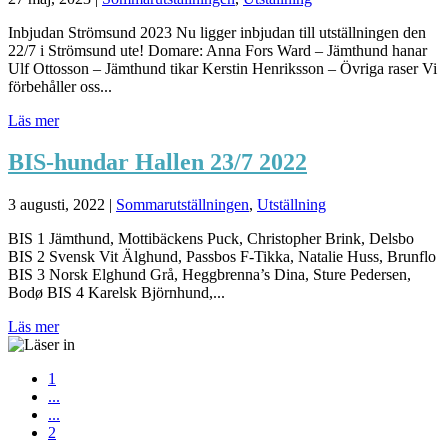
Inbjudan Strömsund 2023 Nu ligger inbjudan till utställningen den
22/7 i Strömsund ute! Domare: Anna Fors Ward – Jämthund hanar
Ulf Ottosson – Jämthund tikar Kerstin Henriksson – Övriga raser Vi
förbehåller oss...
Läs mer
BIS-hundar Hallen 23/7 2022
3 augusti, 2022
|
Sommarutställningen
,
Utställning
BIS 1 Jämthund, Mottibäckens Puck, Christopher Brink, Delsbo
BIS 2 Svensk Vit Älghund, Passbos F-Tikka, Natalie Huss, Brunflo
BIS 3 Norsk Elghund Grå, Heggbrenna’s Dina, Sture Pedersen,
Bodø BIS 4 Karelsk Björnhund,...
Läs mer
1
...
...
2