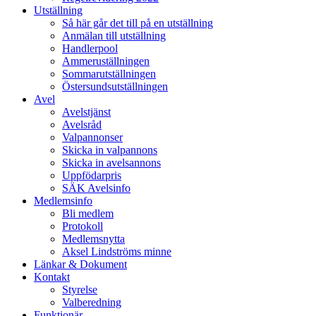
Utställning
Så här går det till på en utställning
Anmälan till utställning
Handlerpool
Ammeruställningen
Sommarutställningen
Östersundsutställningen
Avel
Avelstjänst
Avelsråd
Valpannonser
Skicka in valpannons
Skicka in avelsannons
Uppfödarpris
SÄK Avelsinfo
Medlemsinfo
Bli medlem
Protokoll
Medlemsnytta
Aksel Lindströms minne
Länkar & Dokument
Kontakt
Styrelse
Valberedning
Funktionär