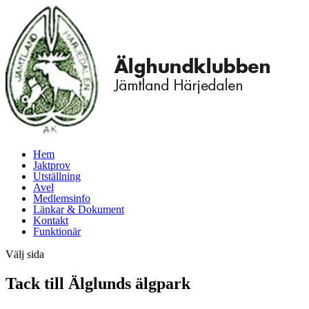
Hem
Jaktprov
Utställning
Avel
Medlemsinfo
Länkar & Dokument
Kontakt
Funktionär
Välj sida
Tack till Älglunds älgpark