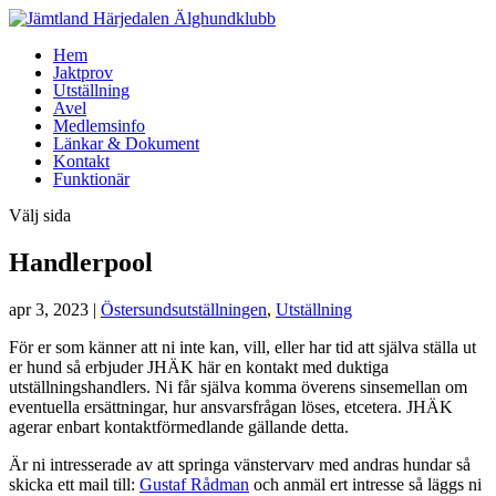
Hem
Jaktprov
Utställning
Avel
Medlemsinfo
Länkar & Dokument
Kontakt
Funktionär
Välj sida
Handlerpool
apr 3, 2023
|
Östersundsutställningen
,
Utställning
För er som känner att ni inte kan, vill, eller har tid att själva ställa ut
er hund så erbjuder JHÄK här en kontakt med duktiga
utställningshandlers. Ni får själva komma överens sinsemellan om
eventuella ersättningar, hur ansvarsfrågan löses, etcetera. JHÄK
agerar enbart kontaktförmedlande gällande detta.
Är ni intresserade av att springa vänstervarv med andras hundar så
skicka ett mail till:
Gustaf Rådman
och anmäl ert intresse så läggs ni