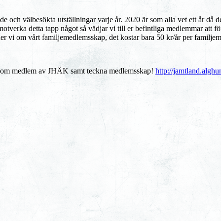
 och välbesökta utställningar varje år. 2020 är som alla vet ett år då det
motverka detta tapp något så vädjar vi till er befintliga medlemmar att
 vi om vårt familjemedlemsskap, det kostar bara 50 kr/år per familje
år som medlem av JHÄK samt teckna medlemsskap!
http://jamtland.alg