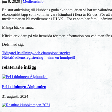
jun 9, 2020
|
Medlemsinfo
En stor anledning till klubbens goda ekonomi är att vi har tre välordnade
ekonomiskt tapp som kommer vara kännbart i flera år för oss. För att 
medlemmar att bli medlemmar i JHÄK! För er som har familj påminner
Många bäckar små…
Klicka er vidare på vår hemsida för mer information om vad man f
Dela med sig:
Tidigare
Utställning- och championatsregler
Nästa
Medlemsregistrering – vinn en hundpejl!
relaterade inlägg
Fel i tidningen Älghunden
31 augusti, 2024