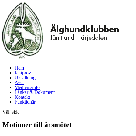
Hem
Jaktprov
Utställning
Avel
Medlemsinfo
Länkar & Dokument
Kontakt
Funktionär
Välj sida
Motioner till årsmötet