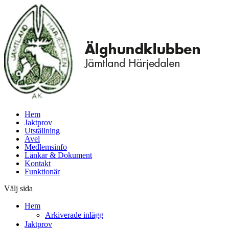
Hem
Jaktprov
Utställning
Avel
Medlemsinfo
Länkar & Dokument
Kontakt
Funktionär
Välj sida
Hem
Arkiverade inlägg
Jaktprov