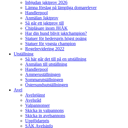
Inbjudan jaktprov 2026
Lämna förslag på lämpliga domarelever
Handlerpool
Anmälan Jaktprov
Så går ett jaktprov till
Chipläsare inom JHÄK
Har din hund blivit jaktchampion?
Statuer för hederspris högst poäng
Statuer för yngsta champion
Regelrevidering 2022
Utställning
Så här går det till på en utställning
Anmälan till utställning
Handlerpool
Ammeruställningen
Sommarutställningen
Östersundsutställningen
Avel
Avelstjänst
Avelsråd
Valpannonser
Skicka in valpannons
Skicka in avelsannons
Uppfödarpris
SÄK Avelsinfo