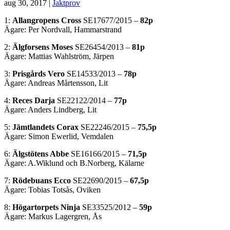
aug 30, 2017
|
Jaktprov
1:
Allangropens Cross
SE17677/2015 –
82p
Ägare: Per Nordvall, Hammarstrand
2:
Älgforsens Moses
SE26454/2013 –
81p
Ägare: Mattias Wahlström, Järpen
3:
Prisgårds Vero
SE14533/2013 –
78p
Ägare: Andreas Mårtensson, Lit
4:
Reces Darja
SE22122/2014 –
77p
Ägare: Anders Lindberg, Lit
5:
Jämtlandets Corax
SE22246/2015 –
75,5p
Ägare: Simon Ewerlid, Vemdalen
6:
Älgstötens Abbe
SE16166/2015 –
71,5p
Ägare: A.Wiklund och B.Norberg, Kälarne
7:
Rödebuans Ecco
SE22690/2015 –
67,5p
Ägare: Tobias Totsås, Oviken
8:
Högartorpets Ninja
SE33525/2012 –
59p
Ägare: Markus Lagergren, Ås