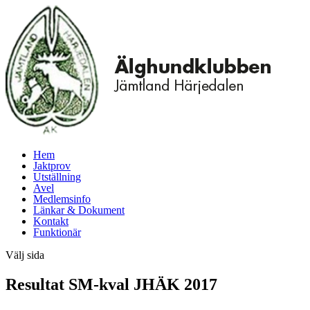
Hem
Jaktprov
Utställning
Avel
Medlemsinfo
Länkar & Dokument
Kontakt
Funktionär
Välj sida
Resultat SM-kval JHÄK 2017