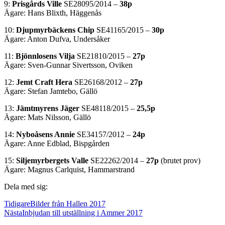
9:
Prisgårds Ville
SE28095/2014 –
38p
Ägare: Hans Blixth, Häggenås
10:
Djupmyrbäckens Chip
SE41165/2015 –
30p
Ägare: Anton Dufva, Undersåker
11:
Bjönnlosens Vilja
SE21810/2015 –
27p
Ägare: Sven-Gunnar Sivertsson, Oviken
12:
Jemt Craft Hera
SE26168/2012 –
27p
Ägare: Stefan Jamtebo, Gällö
13:
Jämtmyrens Jäger
SE48118/2015 –
25,5p
Ägare: Mats Nilsson, Gällö
14:
Nyboåsens Annie
SE34157/2012 –
24p
Ägare: Anne Edblad, Bispgården
15:
Siljemyrbergets Valle
SE22262/2014 –
27p
(brutet prov)
Ägare: Magnus Carlquist, Hammarstrand
Dela med sig:
Tidigare
Bilder från Hallen 2017
Nästa
Inbjudan till utställning i Ammer 2017