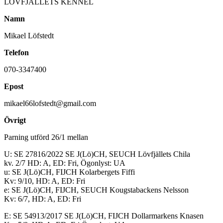
LÖVFJÄLLETS KENNEL
Namn
Mikael Löfstedt
Telefon
070-3347400
Epost
mikael66lofstedt@gmail.com
Övrigt
Parning utförd 26/1 mellan
U: SE 27816/2022 SE J(Lö)CH, SEUCH Lövfjällets Chila
kv. 2/7 HD: A, ED: Fri, Ögonlyst: UA
u: SE J(Lö)CH, FIJCH Kolarbergets Fiffi
Kv: 9/10, HD: A, ED: Fri
e: SE J(Lö)CH, FIJCH, SEUCH Kougstabackens Nelsson
Kv: 6/7, HD: A, ED: Fri
E: SE 54913/2017 SE J(Lö)CH, FIJCH Dollarmarkens Knasen