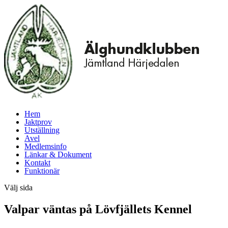
Hem
Jaktprov
Utställning
Avel
Medlemsinfo
Länkar & Dokument
Kontakt
Funktionär
Välj sida
Valpar väntas på Lövfjällets Kennel