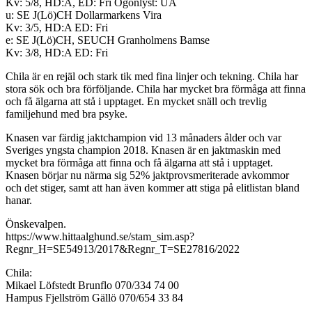
Kv: 5/8, HD:A, ED: Fri Ögonlyst: UA
u: SE J(Lö)CH Dollarmarkens Vira
Kv: 3/5, HD:A ED: Fri
e: SE J(Lö)CH, SEUCH Granholmens Bamse
Kv: 3/8, HD:A ED: Fri
Chila är en rejäl och stark tik med fina linjer och tekning. Chila har
stora sök och bra förföljande. Chila har mycket bra förmåga att finna
och få älgarna att stå i upptaget. En mycket snäll och trevlig
familjehund med bra psyke.
Knasen var färdig jaktchampion vid 13 månaders ålder och var
Sveriges yngsta champion 2018. Knasen är en jaktmaskin med
mycket bra förmåga att finna och få älgarna att stå i upptaget.
Knasen börjar nu närma sig 52% jaktprovsmeriterade avkommor
och det stiger, samt att han även kommer att stiga på elitlistan bland
hanar.
Önskevalpen.
https://www.hittaalghund.se/stam_sim.asp?
Regnr_H=SE54913/2017&Regnr_T=SE27816/2022
Chila:
Mikael Löfstedt Brunflo 070/334 74 00
Hampus Fjellström Gällö 070/654 33 84