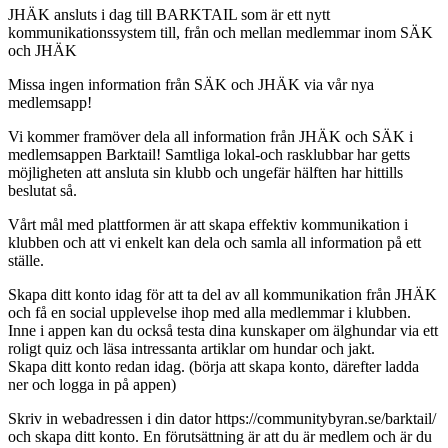
JHÄK ansluts i dag till BARKTAIL som är ett nytt
kommunikationssystem till, från och mellan medlemmar inom SÄK
och JHÄK
Missa ingen information från SÄK och JHÄK via vår nya
medlemsapp!
Vi kommer framöver dela all information från JHÄK och SÄK i
medlemsappen Barktail! Samtliga lokal-och rasklubbar har getts
möjligheten att ansluta sin klubb och ungefär hälften har hittills
beslutat så.
Vårt mål med plattformen är att skapa effektiv kommunikation i
klubben och att vi enkelt kan dela och samla all information på ett
ställe.
Skapa ditt konto idag för att ta del av all kommunikation från JHÄK
och få en social upplevelse ihop med alla medlemmar i klubben.
Inne i appen kan du också testa dina kunskaper om älghundar via ett
roligt quiz och läsa intressanta artiklar om hundar och jakt.
Skapa ditt konto redan idag. (börja att skapa konto, därefter ladda
ner och logga in på appen)
Skriv in webadressen i din dator https://communitybyran.se/barktail/
och skapa ditt konto. En förutsättning är att du är medlem och är du