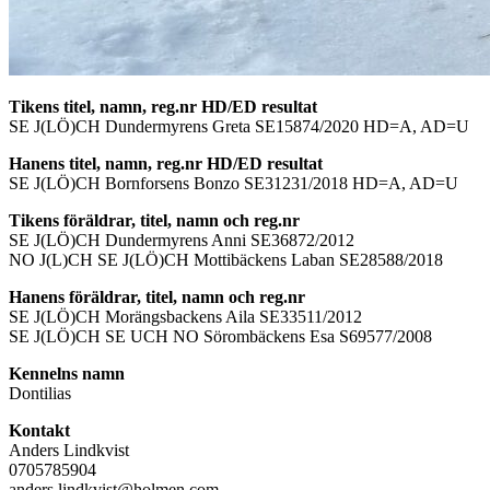
Tikens titel, namn, reg.nr HD/ED resultat
SE J(LÖ)CH Dundermyrens Greta SE15874/2020 HD=A, AD=U
Hanens titel, namn, reg.nr HD/ED resultat
SE J(LÖ)CH Bornforsens Bonzo SE31231/2018 HD=A, AD=U
Tikens föräldrar, titel, namn och reg.nr
SE J(LÖ)CH Dundermyrens Anni SE36872/2012
NO J(L)CH SE J(LÖ)CH Mottibäckens Laban SE28588/2018
Hanens föräldrar, titel, namn och reg.nr
SE J(LÖ)CH Morängsbackens Aila SE33511/2012
SE J(LÖ)CH SE UCH NO Sörombäckens Esa S69577/2008
Kennelns namn
Dontilias
Kontakt
Anders Lindkvist
0705785904
anders.lindkvist@holmen.com