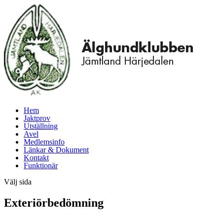
Hem
Jaktprov
Utställning
Avel
Medlemsinfo
Länkar & Dokument
Kontakt
Funktionär
Välj sida
Exteriörbedömning