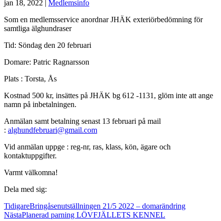
jan 18, 2022
|
Medlemsinfo
Som en medlemsservice anordnar JHÄK exteriörbedömning för
samtliga älghundraser
Tid: Söndag den 20 februari
Domare: Patric Ragnarsson
Plats : Torsta, Ås
Kostnad 500 kr, insättes på JHÄK bg 612 -1131, glöm inte att ange
namn på inbetalningen.
Anmälan samt betalning senast 13 februari på mail
:
alghundfebruari@gmail.com
Vid anmälan uppge : reg-nr, ras, klass, kön, ägare och
kontaktuppgifter.
Varmt välkomna!
Dela med sig:
Tidigare
Bringåsenutställningen 21/5 2022 – domarändring
Nästa
Planerad parning LÖVFJÄLLETS KENNEL